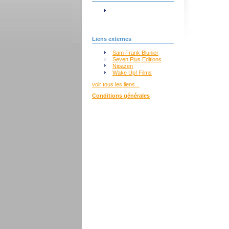
Liens externes
Sam Frank Blunier
Seven Plus Editions
Nipazen
Wake Up! Films
voir tous les liens...
Conditions générales