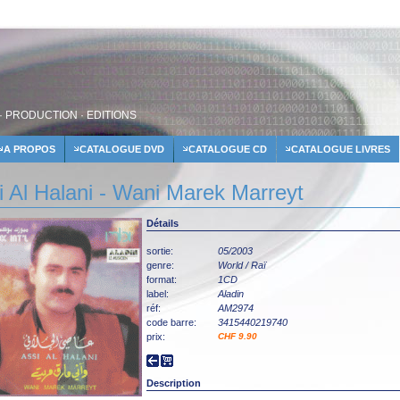
· PRODUCTION · EDITIONS
A PROPOS
CATALOGUE DVD
CATALOGUE CD
CATALOGUE LIVRES
i Al Halani - Wani Marek Marreyt
Détails
sortie:
05/2003
genre:
World / Raï
format:
1CD
label:
Aladin
réf:
AM2974
code barre:
3415440219740
prix:
CHF 9.90
Description