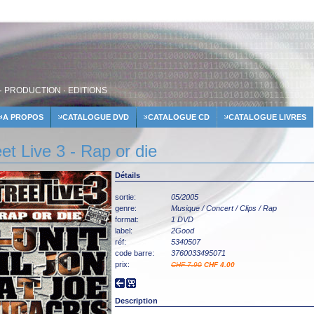
· PRODUCTION · EDITIONS
A PROPOS
CATALOGUE DVD
CATALOGUE CD
CATALOGUE LIVRES
et Live 3 - Rap or die
Détails
sortie:
05/2005
genre:
Musique / Concert / Clips / Rap
format:
1 DVD
label:
2Good
réf:
5340507
code barre:
3760033495071
prix:
CHF 7.90
CHF 4.00
Description