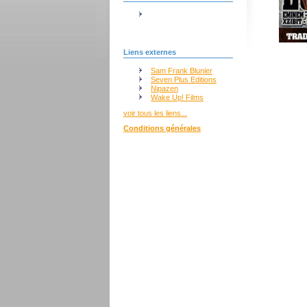
Liens externes
Sam Frank Blunier
Seven Plus Editions
Nipazen
Wake Up! Films
voir tous les liens...
Conditions générales