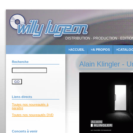
DISTRIBUTION · PRODUCTION · EDITIO
ACCUEIL
A PROPOS
CATALO
Recherche
Alain Klingler - 
Liens directs
Toutes nos nouveautés à
paraître
Toutes nos nouveautés DVD
Concerts à venir