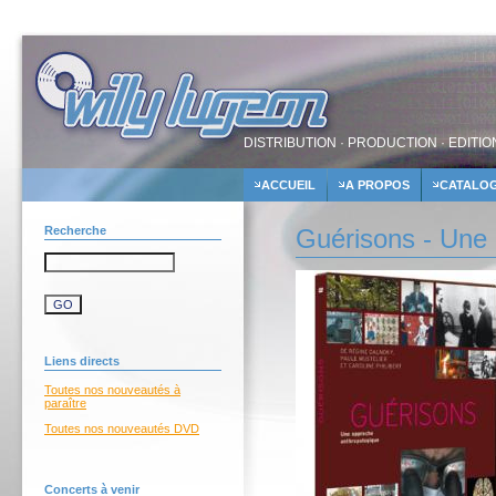
DISTRIBUTION · PRODUCTION · EDITIO
ACCUEIL
A PROPOS
CATALO
Recherche
Guérisons - Une 
Liens directs
Toutes nos nouveautés à
paraître
Toutes nos nouveautés DVD
Concerts à venir