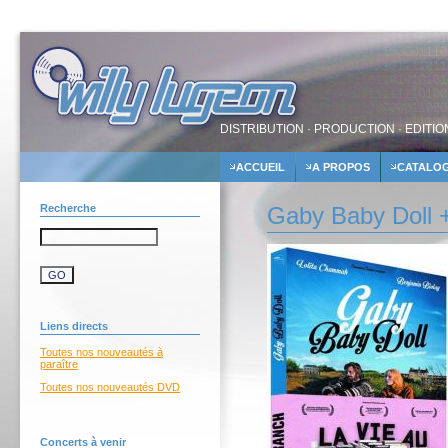
DISTRIBUTION · PRODUCTION · EDITIO
ACCUEIL
A PROPOS
CATALO
Recherche
Gaby Baby Doll +
Liens directs
Toutes nos nouveautés à
paraître
Toutes nos nouveautés DVD
Concerts à venir