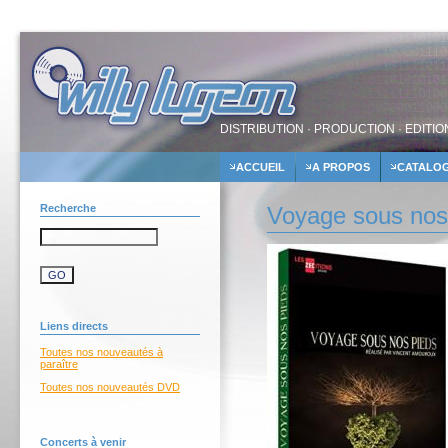
DISTRIBUTION · PRODUCTION · EDITIO
ACCUEIL
A PROPOS
CATALO
Recherche
Voyage sous nos
Liens directs
Toutes nos nouveautés à
paraître
Toutes nos nouveautés DVD
Concerts à venir