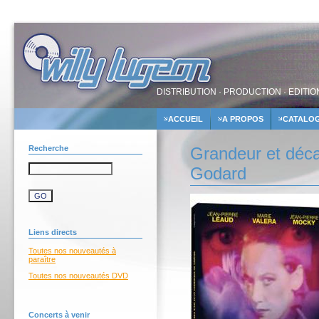
DISTRIBUTION · PRODUCTION · EDITIO
ACCUEIL
A PROPOS
CATALO
Recherche
Grandeur et déc
Godard
Liens directs
Toutes nos nouveautés à
paraître
Toutes nos nouveautés DVD
Concerts à venir