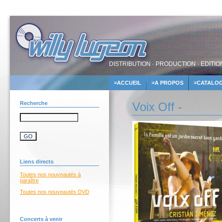
DISTRIBUTION · PRODUCTION · EDITIO
ACCUEIL
A PROPOS
CATALO
Recherche
Voix Off -
Liens directs
Toutes nos nouveautés à
paraître
Toutes nos nouveautés DVD
Concerts à venir