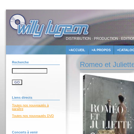
DISTRIBUTION · PRODUCTION · EDITIO
ACCUEIL
A PROPOS
CATALO
Recherche
Romeo et Juliette
Liens directs
Toutes nos nouveautés à
paraître
Toutes nos nouveautés DVD
Concerts à venir