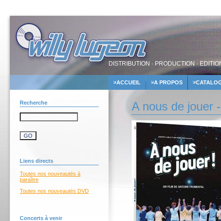
DISTRIBUTION · PRODUCTION · EDITIO
ACCUEIL
A PROPOS
CATALO
Recherche
A nous de jouer -
Liens directs
Toutes nos nouveautés à
paraître
Toutes nos nouveautés DVD
Concerts à venir