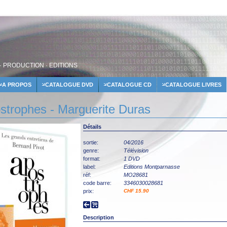
· PRODUCTION · EDITIONS
A PROPOS
CATALOGUE DVD
CATALOGUE CD
CATALOGUE LIVRES
strophes - Marguerite Duras
Détails
sortie:
04/2016
genre:
Télévision
format:
1 DVD
label:
Editions Montparnasse
réf:
MO28681
code barre:
3346030028681
prix:
CHF 15.90
Description