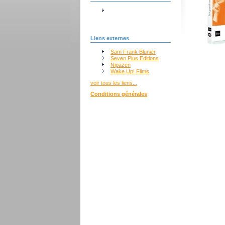
Liens externes
Sam Frank Blunier
Seven Plus Editions
Nipazen
Wake Up! Films
voir tous les liens...
Conditions générales