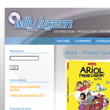
DISTRIBUTION · PRODUCTION · EDITIO
ACCUEIL
A PROPOS
CATALO
Recherche
Ariol - Prend l'av
Liens directs
Toutes nos nouveautés à
paraître
Toutes nos nouveautés DVD
Concerts à venir