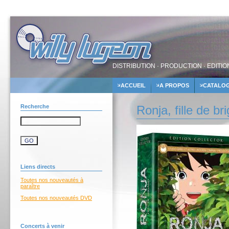
DISTRIBUTION · PRODUCTION · EDITIO
ACCUEIL
A PROPOS
CATALO
Recherche
Ronja, fille de 
Liens directs
Toutes nos nouveautés à
paraître
Toutes nos nouveautés DVD
Concerts à venir