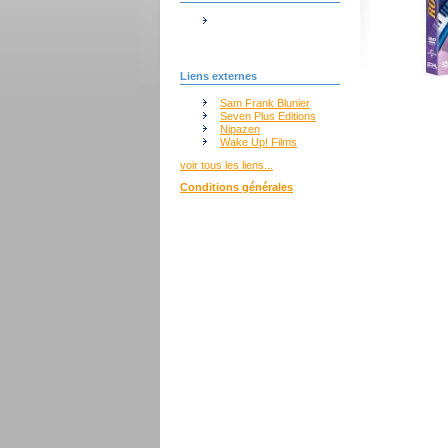
Liens externes
Sam Frank Blunier
Seven Plus Editions
Nipazen
Wake Up! Films
voir tous les liens...
Conditions générales