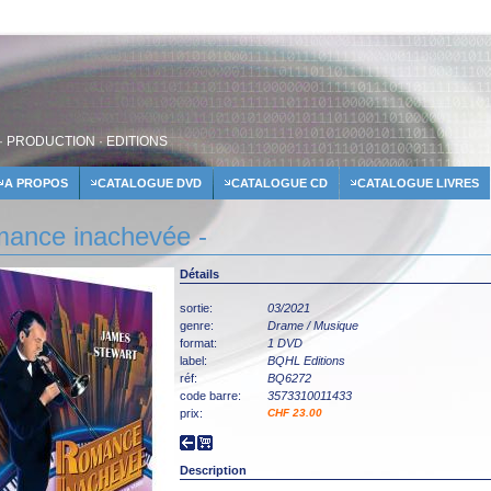
· PRODUCTION · EDITIONS
A PROPOS
CATALOGUE DVD
CATALOGUE CD
CATALOGUE LIVRES
ance inachevée -
Détails
sortie:
03/2021
genre:
Drame / Musique
format:
1 DVD
label:
BQHL Editions
réf:
BQ6272
code barre:
3573310011433
prix:
CHF 23.00
Description