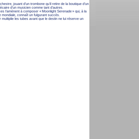
hestre, jouant d’un trombone qu’il retire de la boutique d’un
écaire d’un musicien comme tant d’autres.
ces l’amènent à composer « Moonlight Serenade » qui, à la
 mondiale, connaît un fulgurant succès.
r multiplie les tubes avant que le destin ne lui réserve un