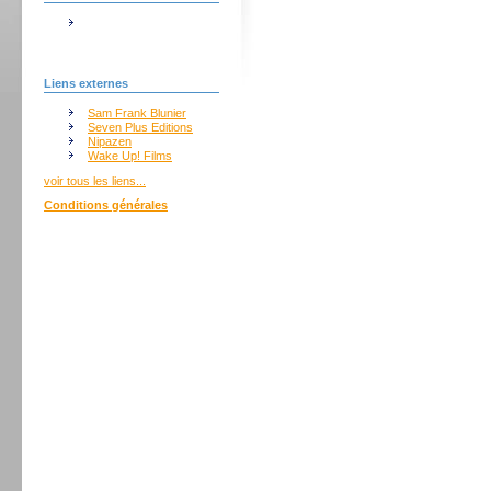
Liens externes
Sam Frank Blunier
Seven Plus Editions
Nipazen
Wake Up! Films
voir tous les liens...
Conditions générales