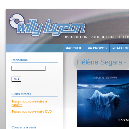
DISTRIBUTION · PRODUCTION · EDITIO
ACCUEIL
A PROPOS
CATALO
Recherche
Hélène Segara - 
Liens directs
Toutes nos nouveautés à
paraître
Toutes nos nouveautés DVD
Concerts à venir