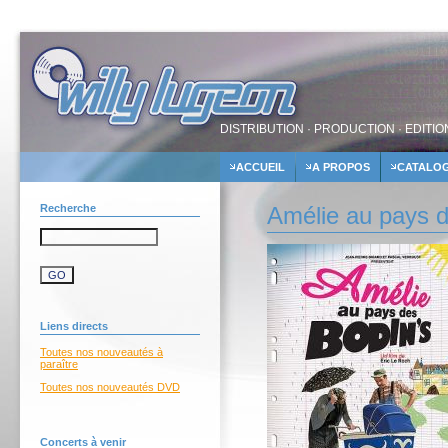
DISTRIBUTION · PRODUCTION · EDITIO
ACCUEIL
A PROPOS
CATALO
Recherche
Amélie au pays d
Liens directs
Toutes nos nouveautés à
paraître
Toutes nos nouveautés DVD
Concerts à venir