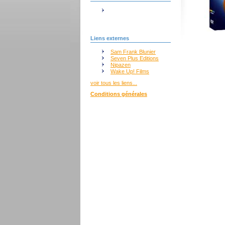
Liens externes
Sam Frank Blunier
Seven Plus Editions
Nipazen
Wake Up! Films
voir tous les liens...
Conditions générales