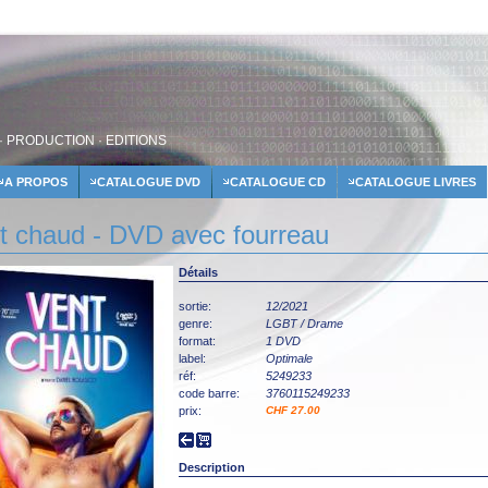
· PRODUCTION · EDITIONS
A PROPOS
CATALOGUE DVD
CATALOGUE CD
CATALOGUE LIVRES
t chaud - DVD avec fourreau
Détails
sortie:
12/2021
genre:
LGBT / Drame
format:
1 DVD
label:
Optimale
réf:
5249233
code barre:
3760115249233
prix:
CHF 27.00
Description