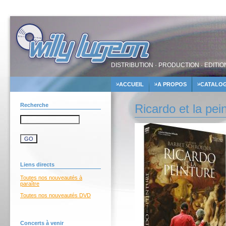
DISTRIBUTION · PRODUCTION · EDITIO
ACCUEIL
A PROPOS
CATALO
Recherche
Ricardo et la pei
Liens directs
Toutes nos nouveautés à
paraître
Toutes nos nouveautés DVD
Concerts à venir