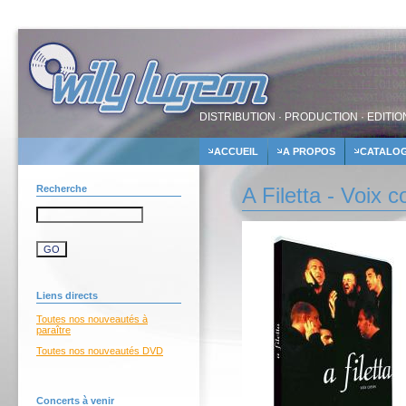
DISTRIBUTION · PRODUCTION · EDITIO
ACCUEIL
A PROPOS
CATALO
Recherche
A Filetta - Voix 
Liens directs
Toutes nos nouveautés à
paraître
Toutes nos nouveautés DVD
Concerts à venir