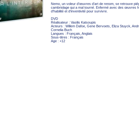
Nemo, un voleur d’œuvres d’art de renom, se retrouve pi
cambriolage qui a mal tourné. Enfermé avec des œuvres hor
d’habilité et d’inventivité pour survivre.
DVD
Réalisateur : Vasilis Katsoupis
Acteurs : Willem Dafoe, Gene Bervoets, Eliza Stuyck, Andr
Cornelia Buch
Langues : Français, Anglais
Sous-titres : Français
Age : +12