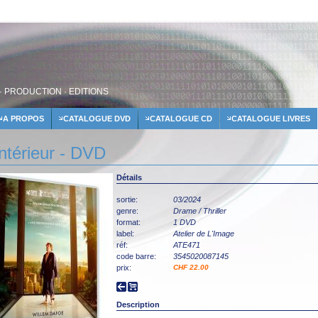
· PRODUCTION · EDITIONS
A PROPOS
CATALOGUE DVD
CATALOGUE CD
CATALOGUE LIVRES
intérieur - DVD
Détails
sortie:
03/2024
genre:
Drame / Thriller
format:
1 DVD
label:
Atelier de L'Image
réf:
ATE471
code barre:
3545020087145
prix:
CHF 22.00
Description