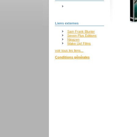
Liens externes
Sam Frank Blunier
Seven Plus Editions
Nipazen
Wake Up! Films
voir tous les liens...
Conditions générales