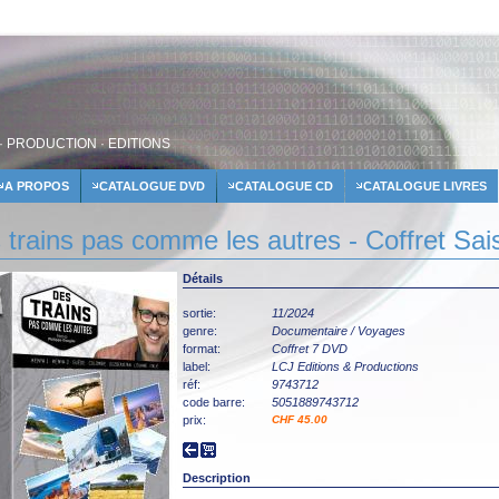
· PRODUCTION · EDITIONS
A PROPOS
CATALOGUE DVD
CATALOGUE CD
CATALOGUE LIVRES
 trains pas comme les autres - Coffret Sa
Détails
sortie:
11/2024
genre:
Documentaire / Voyages
format:
Coffret 7 DVD
label:
LCJ Editions & Productions
réf:
9743712
code barre:
5051889743712
prix:
CHF 45.00
Description