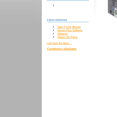
Liens externes
Sam Frank Blunier
Seven Plus Editions
Nipazen
Wake Up! Films
voir tous les liens...
Conditions générales