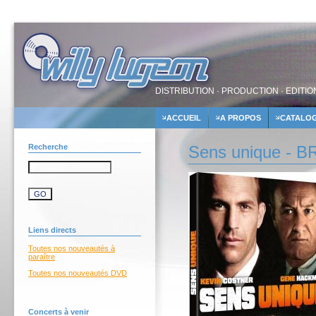
DISTRIBUTION · PRODUCTION · EDITIO
ACCUEIL
A PROPOS
CATALO
Recherche
Sens unique - B
Liens directs
Toutes nos nouveautés à
paraître
Toutes nos nouveautés DVD
Concerts à venir