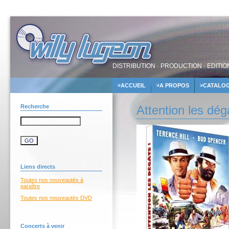
DISTRIBUTION · PRODUCTION · EDITIO
ACCUEIL
A PROPOS
CATALO
Recherche
Attention les dé
Liens directs
Toutes nos nouveautés à
paraître
Toutes nos nouveautés DVD
Concerts à venir