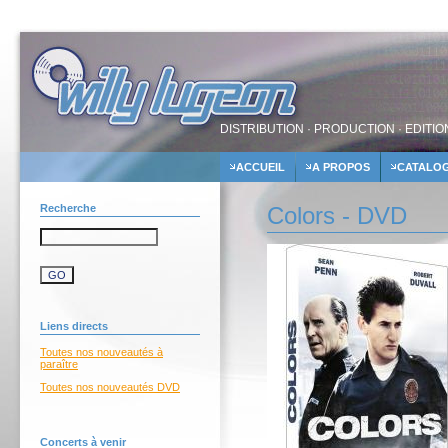
DISTRIBUTION · PRODUCTION · EDITIO
ACCUEIL
A PROPOS
CATALO
Recherche
Colors - DVD
Liens directs
Toutes nos nouveautés à
paraître
Toutes nos nouveautés DVD
Concerts à venir