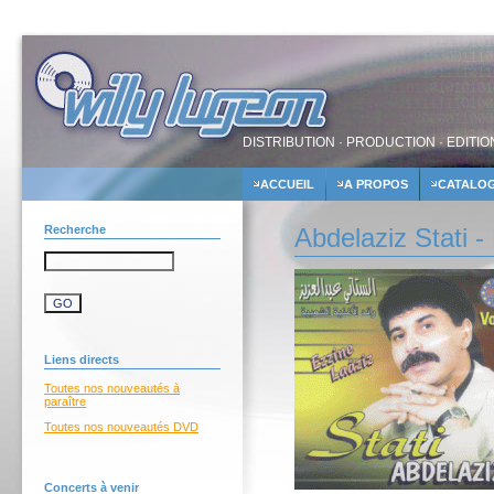
DISTRIBUTION · PRODUCTION · EDITIO
ACCUEIL
A PROPOS
CATALO
Recherche
Abdelaziz Stati -
Liens directs
Toutes nos nouveautés à
paraître
Toutes nos nouveautés DVD
Concerts à venir