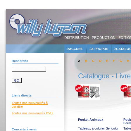
DISTRIBUTION · PRODUCTION · EDITIO
ACCUEIL
A PROPOS
CATALO
Recherche
A
B
C
D
E
F
G
H
Catalogue - Livr
Liens directs
Toutes nos nouveautés à
paraître
Toutes nos nouveautés DVD
Pocket Animaux
Pock
Fer
Tableaux à colorier Sericolor
Table
Concerts à venir