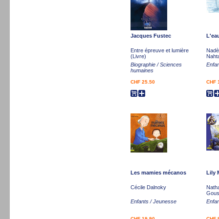
Jacques Fustec
L'eau
Entre épreuve et lumière
Nadè
(Livre)
Naht
Biographie / Sciences
Enfa
humaines
CHF 25.50
CHF 
Les mamies mécanos
Lily
Cécile Dalnoky
Natha
Gous
Enfants / Jeunesse
Enfa
CHF 19.90
CHF 