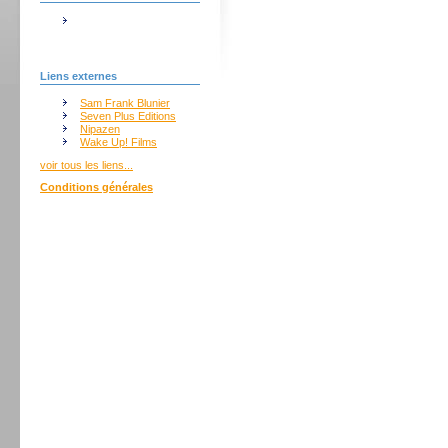
Liens externes
Sam Frank Blunier
Seven Plus Editions
Nipazen
Wake Up! Films
voir tous les liens...
Conditions générales