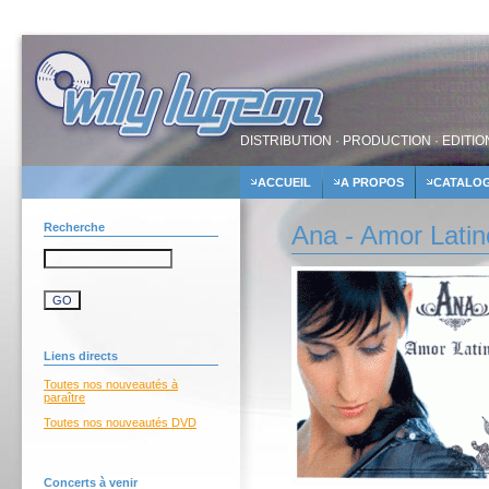
DISTRIBUTION · PRODUCTION · EDITIO
ACCUEIL
A PROPOS
CATALO
Recherche
Ana - Amor Latin
Liens directs
Toutes nos nouveautés à
paraître
Toutes nos nouveautés DVD
Concerts à venir