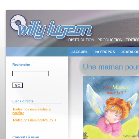
DISTRIBUTION · PRODUCTION · EDITIO
ACCUEIL
A PROPOS
CATALO
Recherche
Une maman pour L
Liens directs
Toutes nos nouveautés à
paraître
Toutes nos nouveautés DVD
Concerts à venir