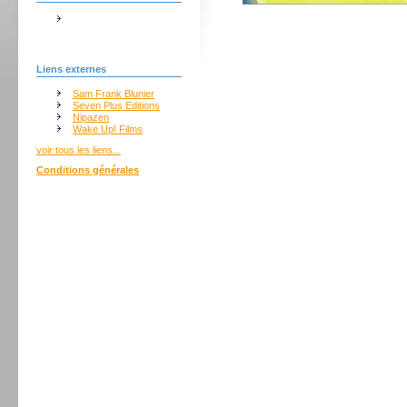
Liens externes
Sam Frank Blunier
Seven Plus Editions
Nipazen
Wake Up! Films
voir tous les liens...
Conditions générales