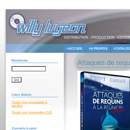
DISTRIBUTION · PRODUCTION · EDITIO
ACCUEIL
A PROPOS
CATALO
Recherche
Attaques de requ
Liens directs
Toutes nos nouveautés à
paraître
Toutes nos nouveautés DVD
Concerts à venir