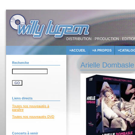
DISTRIBUTION · PRODUCTION · EDITIO
ACCUEIL
A PROPOS
CATALO
Recherche
Arielle Dombasle
Liens directs
Toutes nos nouveautés à
paraître
Toutes nos nouveautés DVD
Concerts à venir