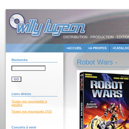
DISTRIBUTION · PRODUCTION · EDITIO
ACCUEIL
A PROPOS
CATALO
Recherche
Robot Wars -
Liens directs
Toutes nos nouveautés à
paraître
Toutes nos nouveautés DVD
Concerts à venir