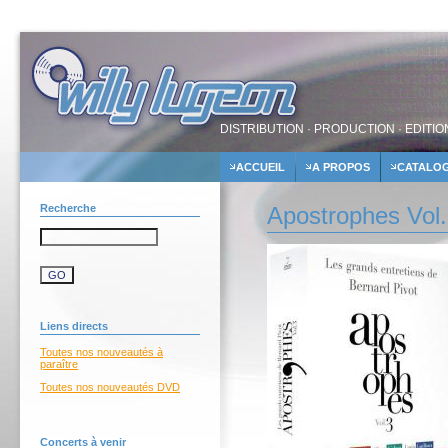
DISTRIBUTION · PRODUCTION · EDITIO
ACCUEIL
A PROPOS
CATALO
Recherche
Apostrophes Vol.
Liens directs
Toutes nos nouveautés à
paraître
Toutes nos nouveautés DVD
Concerts à venir