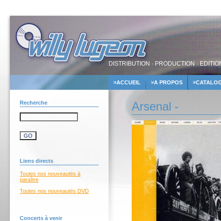
DISTRIBUTION · PRODUCTION · EDITIO
ACCUEIL
A PROPOS
CATALO
Recherche
Arsenal -
Liens directs
Toutes nos nouveautés à
paraître
Toutes nos nouveautés DVD
Concerts à venir