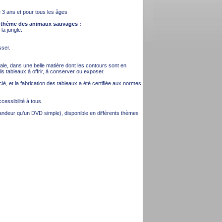
de 3 ans et pour tous les âges
le thème des animaux sauvages :
 la jungle.
sser.
nale, dans une belle matière dont les contours sont en
is tableaux à offrir, à conserver ou exposer.
lé, et la fabrication des tableaux a été certifiée aux normes
essibilité à tous.
andeur qu’un DVD simple), disponible en différents thèmes