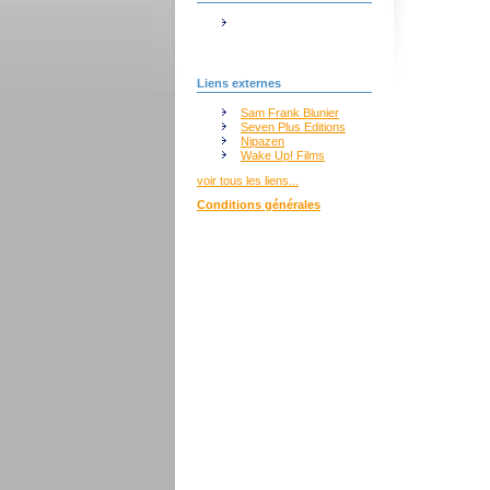
Liens externes
Sam Frank Blunier
Seven Plus Editions
Nipazen
Wake Up! Films
voir tous les liens...
Conditions générales