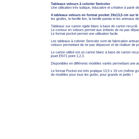
Tableaux velours à colorier Sericolor
Une utilisation très ludique, éducative et créative à partir 
4 tableaux velours en format pocket 19x13,5 cm sur 
les girafes, la famille lion, la famille panda et les animaux de
Tableaux sur carton rigide blanc à base de carton recyclé.
Le contour en velours permet aux enfants de ne pas dépa
Le format pocket permet une utilisation facile.
Les tableaux à colorier Sericolor sont de fabrication artisa
velours permettant de ne pas dépasser et de réaliser de jol
Le carton utilisé est un carton blanc à base de carton recyc
jouet EN71 point 1,2,3.
Disponibles en différents modèles variés permettant une acc
Le format Pocket est très pratique 13,5 x 19 cm (même gr
de modèles pour tous les goûts, pour grands et petits !