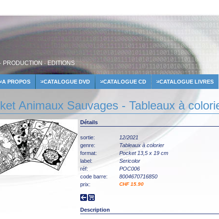
· PRODUCTION · EDITIONS
A PROPOS
CATALOGUE DVD
CATALOGUE CD
CATALOGUE LIVRES
ket Animaux Sauvages - Tableaux à colorie
Détails
sortie:
12/2021
genre:
Tableaux à colorier
format:
Pocket 13,5 x 19 cm
label:
Sericolor
réf:
POC006
code barre:
8004670716850
prix:
CHF 15.90
Description