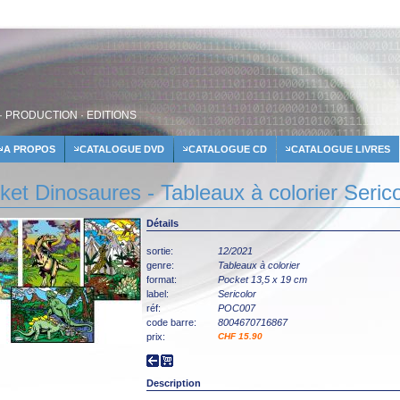
· PRODUCTION · EDITIONS
A PROPOS
CATALOGUE DVD
CATALOGUE CD
CATALOGUE LIVRES
ket Dinosaures - Tableaux à colorier Serico
Détails
sortie:
12/2021
genre:
Tableaux à colorier
format:
Pocket 13,5 x 19 cm
label:
Sericolor
réf:
POC007
code barre:
8004670716867
prix:
CHF 15.90
Description