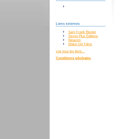
Liens externes
Sam Frank Blunier
Seven Plus Editions
Nipazen
Wake Up! Films
voir tous les liens...
Conditions générales