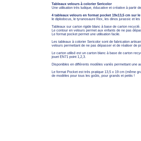
Tableaux velours à colorier Sericolor
Une utilisation très ludique, éducative et créative à partir 
4 tableaux velours en format pocket 19x13,5 cm sur l
le diplodocus, le tyranosaure Rex, les dinos jurassic et le
Tableaux sur carton rigide blanc à base de carton recyclé.
Le contour en velours permet aux enfants de ne pas dépa
Le format pocket permet une utilisation facile.
Les tableaux à colorier Sericolor sont de fabrication artisa
velours permettant de ne pas dépasser et de réaliser de jol
Le carton utilisé est un carton blanc à base de carton recyc
jouet EN71 point 1,2,3.
Disponibles en différents modèles variés permettant une acc
Le format Pocket est très pratique 13,5 x 19 cm (même gr
de modèles pour tous les goûts, pour grands et petits !