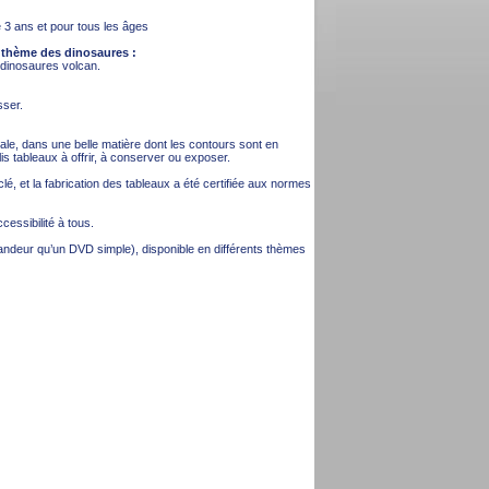
de 3 ans et pour tous les âges
e thème des dinosaures :
s dinosaures volcan.
sser.
nale, dans une belle matière dont les contours sont en
is tableaux à offrir, à conserver ou exposer.
lé, et la fabrication des tableaux a été certifiée aux normes
essibilité à tous.
andeur qu’un DVD simple), disponible en différents thèmes