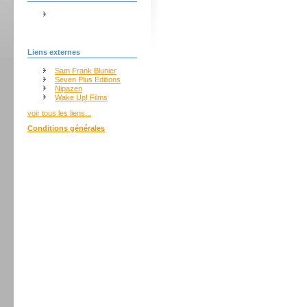
Liens externes
Sam Frank Blunier
Seven Plus Editions
Nipazen
Wake Up! Films
voir tous les liens...
Conditions générales