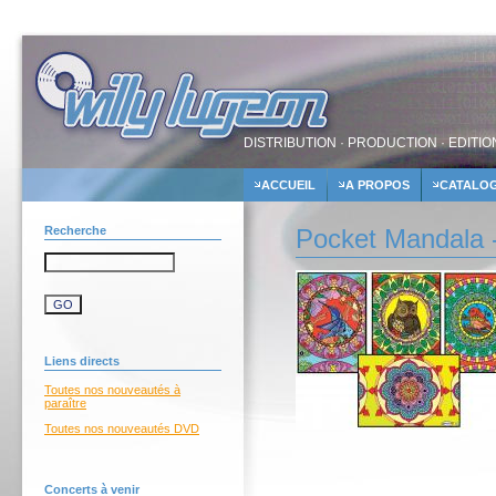
DISTRIBUTION · PRODUCTION · EDITIO
ACCUEIL
A PROPOS
CATALO
Recherche
Pocket Mandala -
Liens directs
Toutes nos nouveautés à
paraître
Toutes nos nouveautés DVD
Concerts à venir