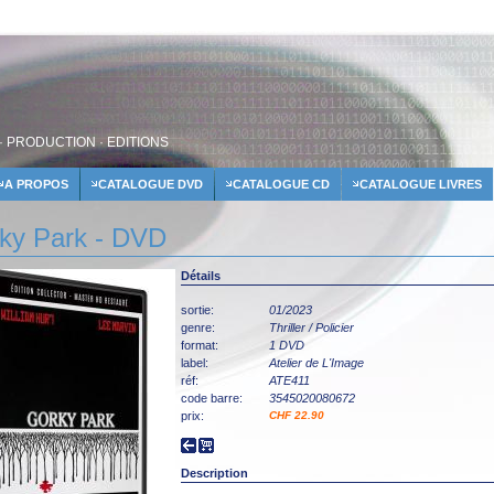
· PRODUCTION · EDITIONS
A PROPOS
CATALOGUE DVD
CATALOGUE CD
CATALOGUE LIVRES
ky Park - DVD
Détails
sortie:
01/2023
genre:
Thriller / Policier
format:
1 DVD
label:
Atelier de L'Image
réf:
ATE411
code barre:
3545020080672
prix:
CHF 22.90
Description