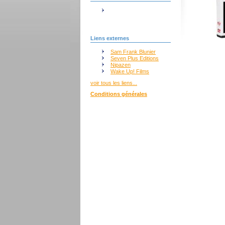
Liens externes
Sam Frank Blunier
Seven Plus Editions
Nipazen
Wake Up! Films
voir tous les liens...
Conditions générales