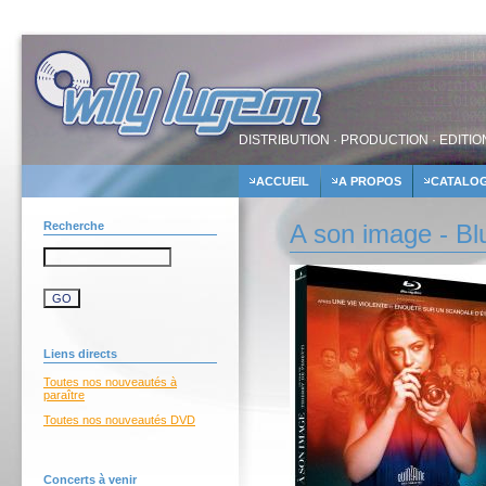
DISTRIBUTION · PRODUCTION · EDITIO
ACCUEIL
A PROPOS
CATALO
Recherche
A son image - Bl
Liens directs
Toutes nos nouveautés à
paraître
Toutes nos nouveautés DVD
Concerts à venir