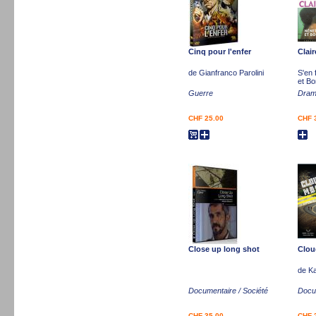
Cinq pour l'enfer
Clai
de Gianfranco Parolini
S'en 
et Bo
Guerre
Dra
CHF 25.00
CHF 
Close up long shot
Clou
de Ka
Documentaire / Société
Docum
CHF 35.00
CHF 