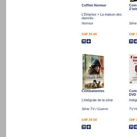
Coffret Horreur
Coin
Z'in
L'Emprise + La maison des
damnés
Horreur
Séri
CHF 33.00
CHF 
Combatientes
Comi
DVD
L'intégrale de la série
Intég
Série TV / Guerre
TV H
CHF 29.50
CHF 