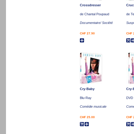
Crossdresser
Cruci
de Chantal Poupaud
de T
Documentaire/ Société
Susp
CHF 27.90
CHF 
Cry-Baby
Cry-
Blu-Ray
DVD
Comédie musicale
Comé
CHF 25.00
CHF 