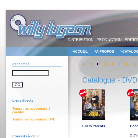
DISTRIBUTION · PRODUCTION · EDITIO
ACCUEIL
A PROPOS
CATALO
Recherche
A
B
C
D
E
F
G
H
Catalogue - DVD
Liens directs
Toutes nos nouveautés à
paraître
Toutes nos nouveautés DVD
Chers Parents
Coco
2 DV
Concerts à venir