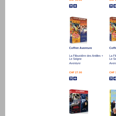
Coffret Aventure
Coff
La Flibustière des Antilles +
La Fl
Le Seigne
Le S
Aventure
Aven
CHF 27.00
CHF 