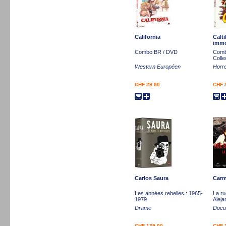
California
Calti
immo
Combo BR / DVD
Comb
Colle
Western Européen
Horre
CHF 29.90
CHF 
Carlos Saura
Carm
Les années rebelles : 1965-
La ru
1979
Aleja
Drame
Docum
CHF 139.00
CHF 