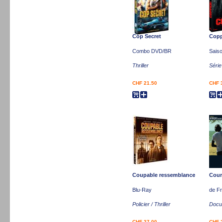
Cop Secret
Copp
Combo DVD/BR
Sais
Thriller
Séri
CHF 21.50
CHF 
Coupable ressemblance
Cour
Blu-Ray
de Fr
Policier / Thriller
Docum
CHF 27.00
CHF 