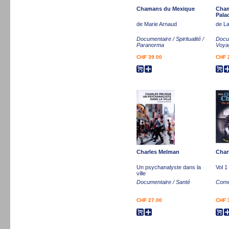
Chamans du Mexique
Cham
Pala
de Marie Arnaud
de L
Documentaire / Spiritualité /
Docu
Paranorma
Voya
CHF 39.00
CHF 
Charles Melman
Char
Un psychanalyste dans la
Vol 1
ville
Documentaire / Santé
Comé
CHF 27.00
CHF 