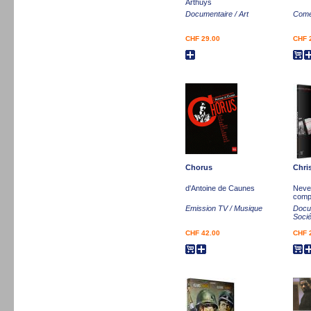
Arthuys
Documentaire / Art
Comé
CHF 29.00
CHF 
Chorus
Chri
d'Antoine de Caunes
Never
comp
Emission TV / Musique
Docum
Socié
CHF 42.00
CHF 