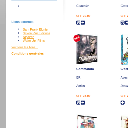
Comedie
Come
CHF 26.00
CHF 
Liens externes
Sam Frank Blunier
Seven Plus Editions
Nipazen
Wake Up! Films
voir tous les liens...
Conditions générales
Commando
C'es
BR
Avec 
Action
Docum
CHF 25.00
CHF 