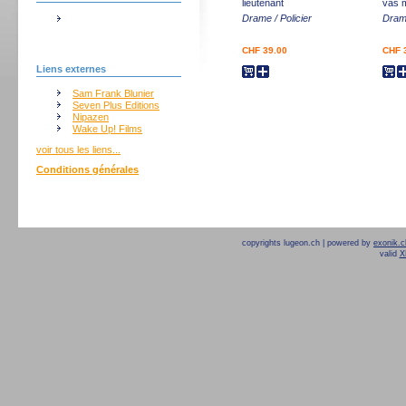
lieutenant
vas m
Drame / Policier
Dra
CHF 39.00
CHF 
Liens externes
Sam Frank Blunier
Seven Plus Editions
Nipazen
Wake Up! Films
voir tous les liens...
Conditions générales
copyrights lugeon.ch | powered by
exonik.c
valid
X