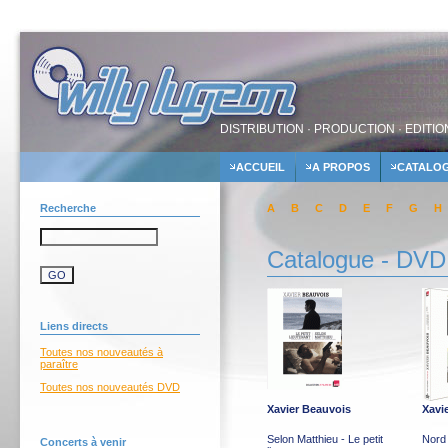
DISTRIBUTION · PRODUCTION · EDITIO
ACCUEIL
A PROPOS
CATALO
Recherche
A
B
C
D
E
F
G
H
Catalogue - DVD
Liens directs
Toutes nos nouveautés à
paraître
Toutes nos nouveautés DVD
Xavier Beauvois
Xavi
Selon Matthieu - Le petit
Nord 
Concerts à venir