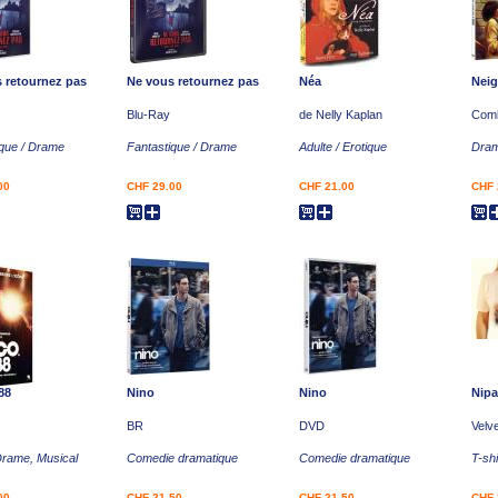
 retournez pas
Ne vous retournez pas
Néa
Neig
Blu-Ray
de Nelly Kaplan
Comb
ique / Drame
Fantastique / Drame
Adulte / Erotique
Dra
00
CHF 29.00
CHF 21.00
CHF 
88
Nino
Nino
Nip
BR
DVD
Velv
Drame, Musical
Comedie dramatique
Comedie dramatique
T-shi
00
CHF 21.50
CHF 21.50
CHF 