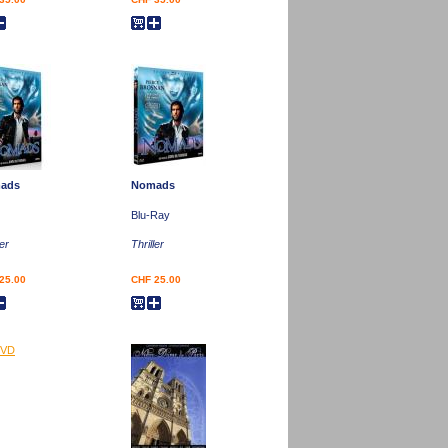
ads
Nomads
Blu-Ray
ler
Thriller
25.00
CHF 25.00