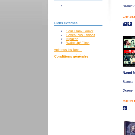
Drame /
CHF 25.
Liens externes
Sam Frank Blunier
Seven Plus Editions
Nipazen
Wake Up! Films
voir tous les liens...
Conditions générales
Nanni M
Bianca -
Drame
CHF 39.