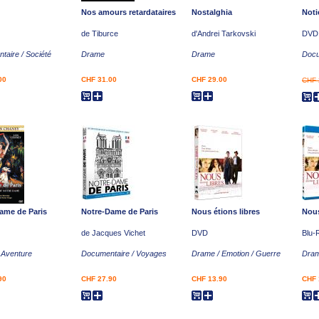
Nos amours retardataires
Nostalghia
Noti
de Tiburce
d'Andrei Tarkovski
DVD
taire / Société
Drame
Drame
Docu
00
CHF 31.00
CHF 29.00
CHF 
ame de Paris
Notre-Dame de Paris
Nous étions libres
Nous
de Jacques Vichet
DVD
Blu-
 Aventure
Documentaire / Voyages
Drame / Emotion / Guerre
Dram
90
CHF 27.90
CHF 13.90
CHF 