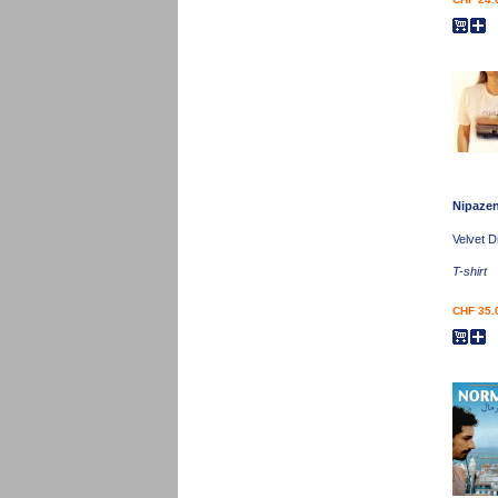
Nipaze
Velvet D
T-shirt
CHF 35.