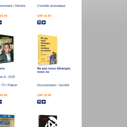
mentaire / Histoire
Comédie dramatique
23.00
CHF 24.50
rro
Ne pas nous déranger,
nous so
me 8 - DVD
 TV / Policier
Documentaire / Société
35.00
CHF 25.00