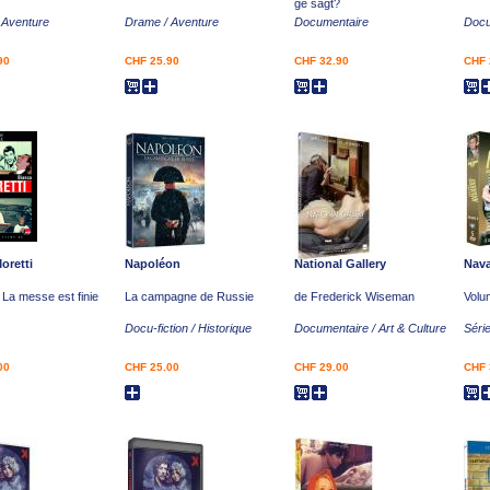
ge sagt?
 Aventure
Drame / Aventure
Documentaire
Docu
90
CHF 25.90
CHF 32.90
CHF 
oretti
Napoléon
National Gallery
Nava
 La messe est finie
La campagne de Russie
de Frederick Wiseman
Volu
Docu-fiction / Historique
Documentaire / Art & Culture
Série
00
CHF 25.00
CHF 29.00
CHF 