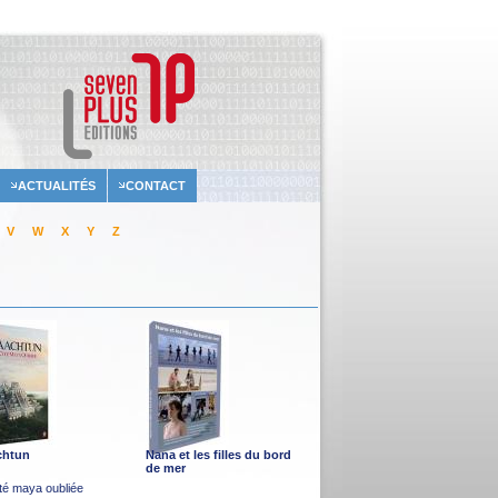
ACTUALITÉS
CONTACT
V
W
X
Y
Z
chtun
Nana et les filles du bord
de mer
ité maya oubliée