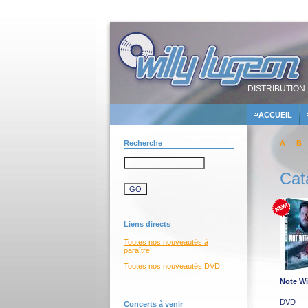
DISTRIBUTION 
ACCUEIL
Recherche
A
B
Cat
Liens directs
Toutes nos nouveautés à
paraître
Toutes nos nouveautés DVD
Note W
DVD
Concerts à venir