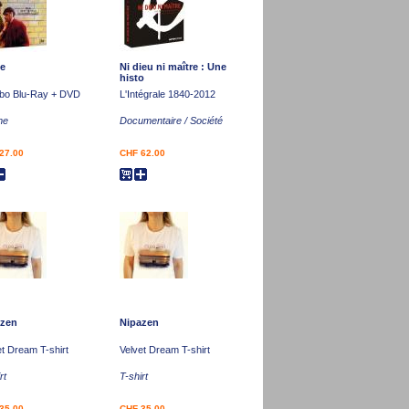
e
Ni dieu ni maître : Une
histo
o Blu-Ray + DVD
L'Intégrale 1840-2012
me
Documentaire / Société
27.00
CHF 62.00
azen
Nipazen
et Dream T-shirt
Velvet Dream T-shirt
rt
T-shirt
35.00
CHF 35.00