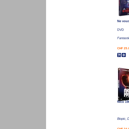
Ne vous
DVD
Fantast
CHF 25.
Nico 19
Biopic, 
CHF 24.