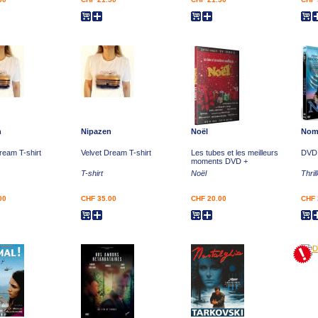
n
Nipazen
Noël
Nom
ream T-shirt
Velvet Dream T-shirt
Les tubes et les meilleurs
DVD
moments DVD +
T-shirt
Noël
Thril
00
CHF 35.00
CHF 20.00
CHF 