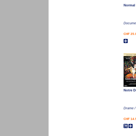
Normal
Documen
CHF 25.
Notre D
Drame /
CHF 14.