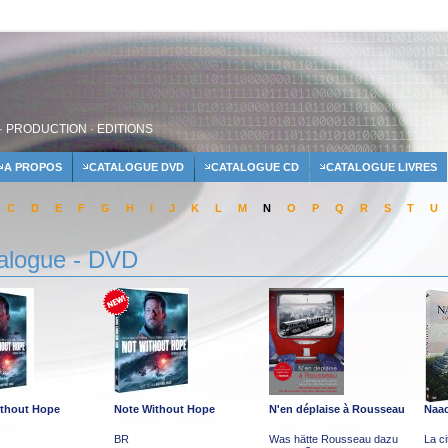
· PRODUCTION · EDITIONS
A PROPOS
CATALOGUE DVD
CATALOGUE CD
CATALOGUE LIVRES
C
D
E
F
G
H
I
J
K
L
M
N
O
P
Q
R
S
T
U
alogue - DVD
ithout Hope
Note Without Hope
N'en déplaise à Rousseau
Naa
BR
Was hätte Rousseau dazu
La c